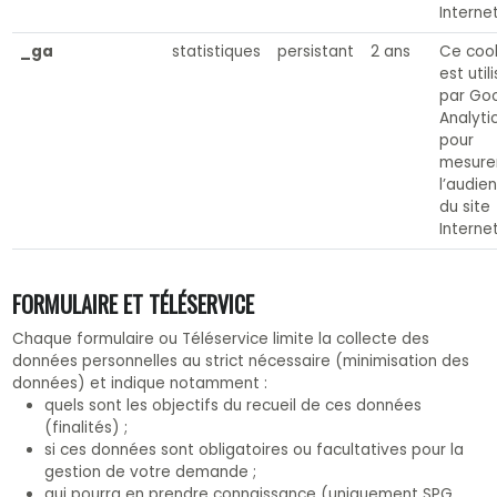
Internet
_ga
statistiques
persistant
2 ans
Ce coo
est util
par Go
Analyti
pour
mesure
l’audie
du site
Internet
FORMULAIRE ET TÉLÉSERVICE
Chaque formulaire ou Téléservice limite la collecte des
données personnelles au strict nécessaire (minimisation des
données) et indique notamment :
quels sont les objectifs du recueil de ces données
(finalités) ;
si ces données sont obligatoires ou facultatives pour la
gestion de votre demande ;
qui pourra en prendre connaissance (uniquement SPG