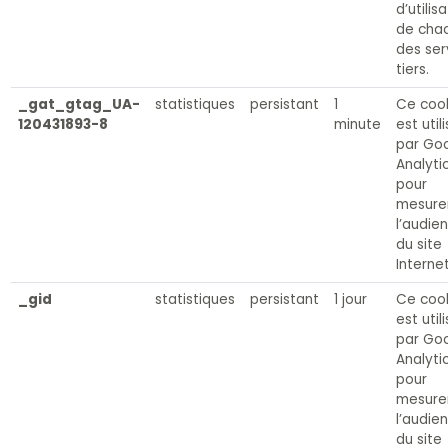
d’utilis
de cha
des ser
tiers.
_gat_gtag_UA-
statistiques
persistant
1
Ce coo
120431893-8
minute
est util
par Go
Analyti
pour
mesure
l’audie
du site
Internet
_gid
statistiques
persistant
1 jour
Ce coo
est util
par Go
Analyti
pour
mesure
l’audie
du site